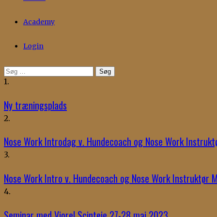
Academy
Login
Søg
efter:
1.
Ny træningsplads
2.
Nose Work Introdag v. Hundecoach og Nose Work Instruktø
3.
Nose Work Intro v. Hundecoach og Nose Work Instruktør M
4.
Seminar med Viorel Scinteie 27-28 maj 2023