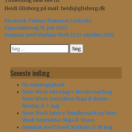
Heidi Glisborg på mail: heidi@glisborg.dk
Facebook
Twitter
Pinterest
Linkedin
Indlægsnavigation
Figurantbesøg 19. juli 2022
Seminar med Mathias Wolf 22-23. oktober 2022
Søg
efter:
Seneste indlæg
Ny træningsplads
Nose Work Introdag v. Hundecoach og
Nose Work Instruktør Maja B. Bruus –
Søndag d. 7. maj
Nose Work Intro v. Hundecoach og Nose
Work Instruktør Maja B. Bruus
Seminar med Viorel Scinteie 27-28 maj