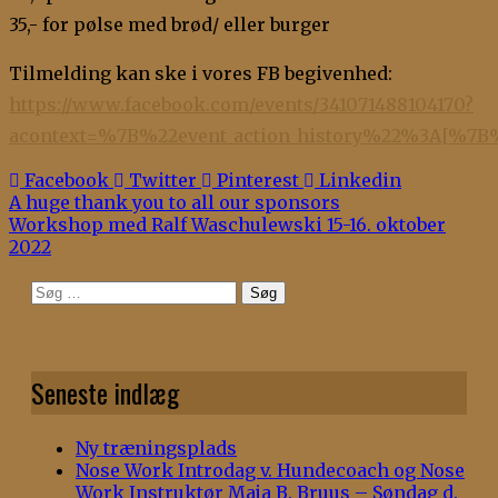
35,- for pølse med brød/ eller burger
Tilmelding kan ske i vores FB begivenhed:
https://www.facebook.com/events/341071488104170?
acontext=%7B%22event_action_history%22%3A[%
Facebook
Twitter
Pinterest
Linkedin
Indlægsnavigation
A huge thank you to all our sponsors
Workshop med Ralf Waschulewski 15-16. oktober
2022
Søg
efter:
Seneste indlæg
Ny træningsplads
Nose Work Introdag v. Hundecoach og Nose
Work Instruktør Maja B. Bruus – Søndag d.