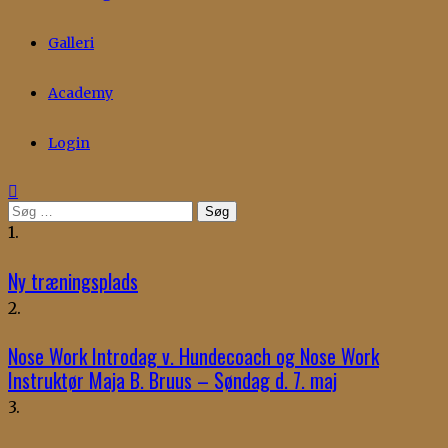
Galleri
Academy
Login
Søg
efter:
1.
Ny træningsplads
2.
Nose Work Introdag v. Hundecoach og Nose Work
Instruktør Maja B. Bruus – Søndag d. 7. maj
3.